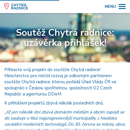
MENU
Soutěž Chytrá radnice:
uzávěrka přihlášek!
Přihlaste svůj projekt do soutěže Chytrá radnice!
Ministerstvo pro místní rozvoj je odborným partnerem
soutěže Chytrá radnice, kterou pořádá Úřad Vlády ČR ve
spolupráci s Českou spořitelnou, společností O2 Czech
Republic a agenturou DDeM.
K přihlášení projektů zbývá několik posledních dnů:
„Již jen několik dní zbývá domácím městům a obcím zapojit se
do souboje o titul nejprogresivnější municipality z hlediska
zavádění moderních technologií. Do 30. června se města, obce,