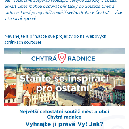
ale i soukromé subjekty realizující veřejné zakázky z oblasti
Smart Cities mohou podávat přihlášky do Soutěže Chytrá
radnice, která je největší soutěží svého druhu v Česku.“
… více
v
tiskové zprávě
.
Neváhejte a přihlaste své projekty do na
webových
stránkách soutěže
!