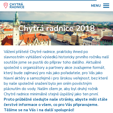
MENU
Chytrá radnice 2018
Vážení přátelé Chytré radnice, prakticky ihned po
slavnostním vyhlášení výsledků historicky prvního ročníku naší
soutěže jsme se pustili do příprav toho dalšího. Aktuálně
společně s organizátory a partnery akce zvažujeme formát,
který bude zajímavý pro nás jako pořadatele, pro Vás jako
hlavní aktéry a samozřejmě i pro širokou veřejnost, bez které
by naše společné snažení bylo jen oním pověstným
plácnutím do vody. Naším cílem je, aby byl druhý ročník
Chytré radnice minimálně stejně úspěšný jako ten první.
Proto průběžně sledujte naše stránky, abyste měli stále
čerstvé informace o všem, co pro Vás připravujeme.
Těšíme se na Vás i na další spolupráci!